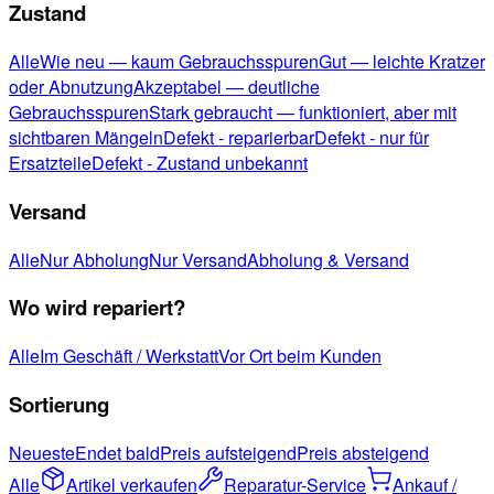
Zustand
Alle
Wie neu — kaum Gebrauchsspuren
Gut — leichte Kratzer
oder Abnutzung
Akzeptabel — deutliche
Gebrauchsspuren
Stark gebraucht — funktioniert, aber mit
sichtbaren Mängeln
Defekt - reparierbar
Defekt - nur für
Ersatzteile
Defekt - Zustand unbekannt
Versand
Alle
Nur Abholung
Nur Versand
Abholung & Versand
Wo wird repariert?
Alle
Im Geschäft / Werkstatt
Vor Ort beim Kunden
Sortierung
Neueste
Endet bald
Preis aufsteigend
Preis absteigend
Alle
Artikel verkaufen
Reparatur-Service
Ankauf /