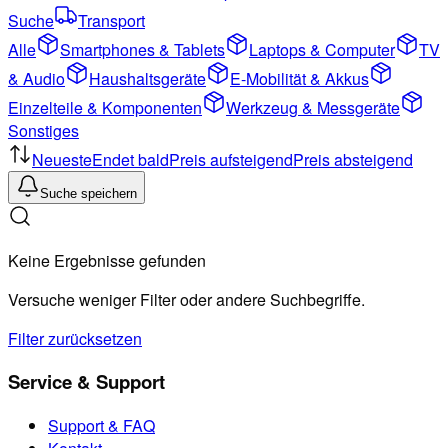
Suche
Transport
Alle
Smartphones & Tablets
Laptops & Computer
TV
& Audio
Haushaltsgeräte
E-Mobilität & Akkus
Einzelteile & Komponenten
Werkzeug & Messgeräte
Sonstiges
Neueste
Endet bald
Preis aufsteigend
Preis absteigend
Suche speichern
Keine Ergebnisse gefunden
Versuche weniger Filter oder andere Suchbegriffe.
Filter zurücksetzen
Service & Support
Support & FAQ