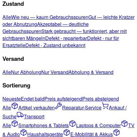
Zustand
Alle
Wie neu — kaum Gebrauchsspuren
Gut — leichte Kratzer
oder Abnutzung
Akzeptabel — deutliche
Gebrauchsspuren
Stark gebraucht — funktioniert, aber mit
sichtbaren Mängeln
Defekt - reparierbar
Defekt - nur für
Ersatzteile
Defekt - Zustand unbekannt
Versand
Alle
Nur Abholung
Nur Versand
Abholung & Versand
Sortierung
Neueste
Endet bald
Preis aufsteigend
Preis absteigend
Alle
Artikel verkaufen
Reparatur-Service
Ankauf /
Suche
Transport
Alle
Smartphones & Tablets
Laptops & Computer
TV
& Audio
Haushaltsgeräte
E-Mobilität & Akkus