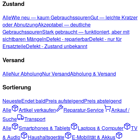
Zustand
Alle
Wie neu — kaum Gebrauchsspuren
Gut — leichte Kratzer
oder Abnutzung
Akzeptabel — deutliche
Gebrauchsspuren
Stark gebraucht — funktioniert, aber mit
sichtbaren Mängeln
Defekt - reparierbar
Defekt - nur für
Ersatzteile
Defekt - Zustand unbekannt
Versand
Alle
Nur Abholung
Nur Versand
Abholung & Versand
Sortierung
Neueste
Endet bald
Preis aufsteigend
Preis absteigend
Alle
Artikel verkaufen
Reparatur-Service
Ankauf /
Suche
Transport
Alle
Smartphones & Tablets
Laptops & Computer
TV
& Audio
Haushaltsgeräte
E-Mobilität & Akkus