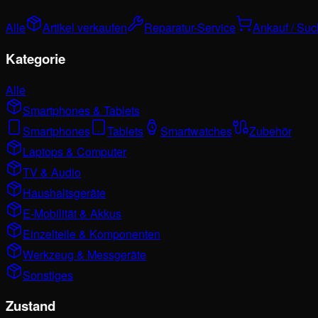
Alle
Artikel verkaufen
Reparatur-Service
Ankauf / Su
Kategorie
Alle
Smartphones & Tablets
Smartphones
Tablets
Smartwatches
Zubehör
Laptops & Computer
TV & Audio
Haushaltsgeräte
E-Mobilität & Akkus
Einzelteile & Komponenten
Werkzeug & Messgeräte
Sonstiges
Zustand