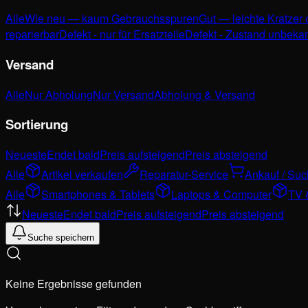
Alle
Wie neu — kaum Gebrauchsspuren
Gut — leichte Kratzer
reparierbar
Defekt - nur für Ersatzteile
Defekt - Zustand unbeka
Versand
Alle
Nur Abholung
Nur Versand
Abholung & Versand
Sortierung
Neueste
Endet bald
Preis aufsteigend
Preis absteigend
Alle
Artikel verkaufen
Reparatur-Service
Ankauf / Su
Alle
Smartphones & Tablets
Laptops & Computer
TV 
Neueste
Endet bald
Preis aufsteigend
Preis absteigend
Suche speichern
Keine Ergebnisse gefunden