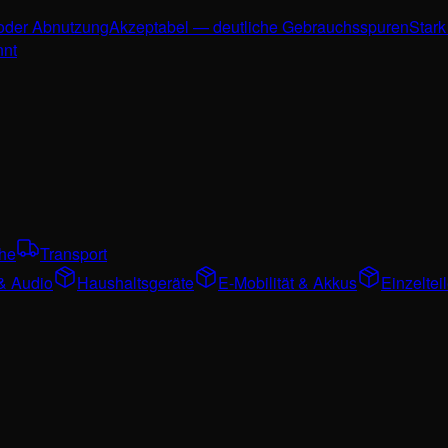
 oder Abnutzung
Akzeptabel — deutliche Gebrauchsspuren
Stark
nnt
che
Transport
& Audio
Haushaltsgeräte
E-Mobilität & Akkus
Einzelte