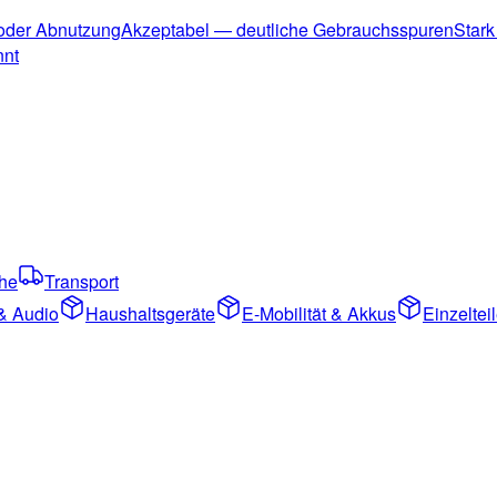
 oder Abnutzung
Akzeptabel — deutliche Gebrauchsspuren
Stark
nnt
che
Transport
& Audio
Haushaltsgeräte
E-Mobilität & Akkus
Einzelte