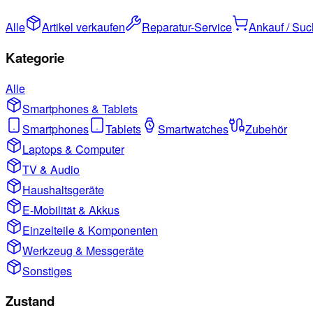
Alle
Artikel verkaufen
Reparatur-Service
Ankauf / Su
Kategorie
Alle
Smartphones & Tablets
Smartphones
Tablets
Smartwatches
Zubehör
Laptops & Computer
TV & Audio
Haushaltsgeräte
E-Mobilität & Akkus
Einzelteile & Komponenten
Werkzeug & Messgeräte
Sonstiges
Zustand