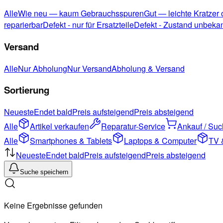
Alle
Wie neu — kaum Gebrauchsspuren
Gut — leichte Kratzer
reparierbar
Defekt - nur für Ersatzteile
Defekt - Zustand unbeka
Versand
Alle
Nur Abholung
Nur Versand
Abholung & Versand
Sortierung
Neueste
Endet bald
Preis aufsteigend
Preis absteigend
Alle
Artikel verkaufen
Reparatur-Service
Ankauf / Su
Alle
Smartphones & Tablets
Laptops & Computer
TV 
Neueste
Endet bald
Preis aufsteigend
Preis absteigend
Suche speichern
Keine Ergebnisse gefunden