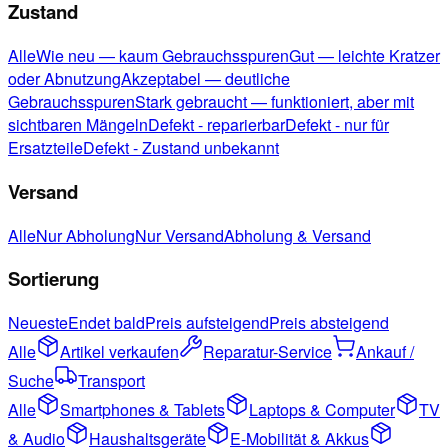
Zustand
Alle
Wie neu — kaum Gebrauchsspuren
Gut — leichte Kratzer
oder Abnutzung
Akzeptabel — deutliche
Gebrauchsspuren
Stark gebraucht — funktioniert, aber mit
sichtbaren Mängeln
Defekt - reparierbar
Defekt - nur für
Ersatzteile
Defekt - Zustand unbekannt
Versand
Alle
Nur Abholung
Nur Versand
Abholung & Versand
Sortierung
Neueste
Endet bald
Preis aufsteigend
Preis absteigend
Alle
Artikel verkaufen
Reparatur-Service
Ankauf /
Suche
Transport
Alle
Smartphones & Tablets
Laptops & Computer
TV
& Audio
Haushaltsgeräte
E-Mobilität & Akkus