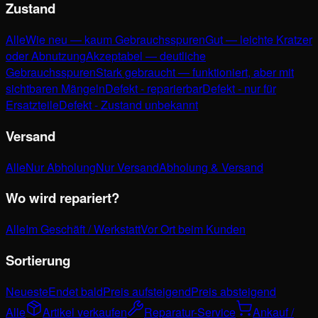
Zustand
Alle
Wie neu — kaum Gebrauchsspuren
Gut — leichte Kratzer
oder Abnutzung
Akzeptabel — deutliche
Gebrauchsspuren
Stark gebraucht — funktioniert, aber mit
sichtbaren Mängeln
Defekt - reparierbar
Defekt - nur für
Ersatzteile
Defekt - Zustand unbekannt
Versand
Alle
Nur Abholung
Nur Versand
Abholung & Versand
Wo wird repariert?
Alle
Im Geschäft / Werkstatt
Vor Ort beim Kunden
Sortierung
Neueste
Endet bald
Preis aufsteigend
Preis absteigend
Alle
Artikel verkaufen
Reparatur-Service
Ankauf /