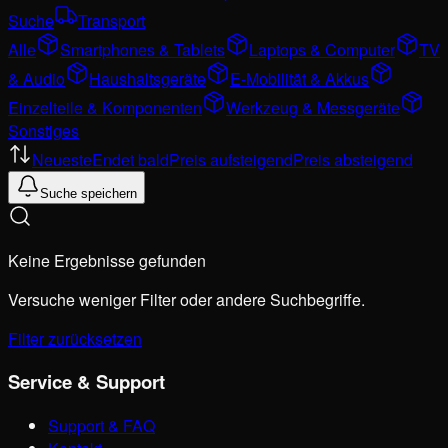
Suche
Transport
Alle
Smartphones & Tablets
Laptops & Computer
TV
& Audio
Haushaltsgeräte
E-Mobilität & Akkus
Einzelteile & Komponenten
Werkzeug & Messgeräte
Sonstiges
Neueste
Endet bald
Preis aufsteigend
Preis absteigend
Suche speichern
Keine Ergebnisse gefunden
Versuche weniger Filter oder andere Suchbegriffe.
Filter zurücksetzen
Service & Support
Support & FAQ