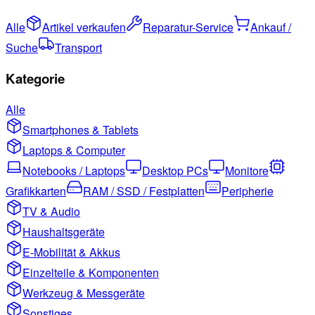
Alle
Artikel verkaufen
Reparatur-Service
Ankauf /
Suche
Transport
Kategorie
Alle
Smartphones & Tablets
Laptops & Computer
Notebooks / Laptops
Desktop PCs
Monitore
Grafikkarten
RAM / SSD / Festplatten
Peripherie
TV & Audio
Haushaltsgeräte
E-Mobilität & Akkus
Einzelteile & Komponenten
Werkzeug & Messgeräte
Sonstiges