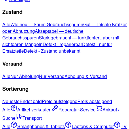
Zustand
Alle
Wie neu — kaum Gebrauchsspuren
Gut — leichte Kratzer
oder Abnutzung
Akzeptabel — deutliche
Gebrauchsspuren
Stark gebraucht — funktioniert, aber mit
sichtbaren Mängeln
Defekt - reparierbar
Defekt - nur für
Ersatzteile
Defekt - Zustand unbekannt
Versand
Alle
Nur Abholung
Nur Versand
Abholung & Versand
Sortierung
Neueste
Endet bald
Preis aufsteigend
Preis absteigend
Alle
Artikel verkaufen
Reparatur-Service
Ankauf /
Suche
Transport
Alle
Smartphones & Tablets
Laptops & Computer
TV