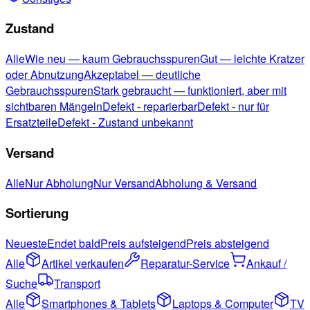
Zustand
Alle
Wie neu — kaum Gebrauchsspuren
Gut — leichte Kratzer
oder Abnutzung
Akzeptabel — deutliche
Gebrauchsspuren
Stark gebraucht — funktioniert, aber mit
sichtbaren Mängeln
Defekt - reparierbar
Defekt - nur für
Ersatzteile
Defekt - Zustand unbekannt
Versand
Alle
Nur Abholung
Nur Versand
Abholung & Versand
Sortierung
Neueste
Endet bald
Preis aufsteigend
Preis absteigend
Alle
Artikel verkaufen
Reparatur-Service
Ankauf /
Suche
Transport
Alle
Smartphones & Tablets
Laptops & Computer
TV