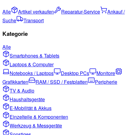
Alle
Artikel verkaufen
Reparatur-Service
Ankauf /
Suche
Transport
Kategorie
Alle
Smartphones & Tablets
Laptops & Computer
Notebooks / Laptops
Desktop PCs
Monitore
Grafikkarten
RAM / SSD / Festplatten
Peripherie
TV & Audio
Haushaltsgeräte
E-Mobilität & Akkus
Einzelteile & Komponenten
Werkzeug & Messgeräte
Sonstiges