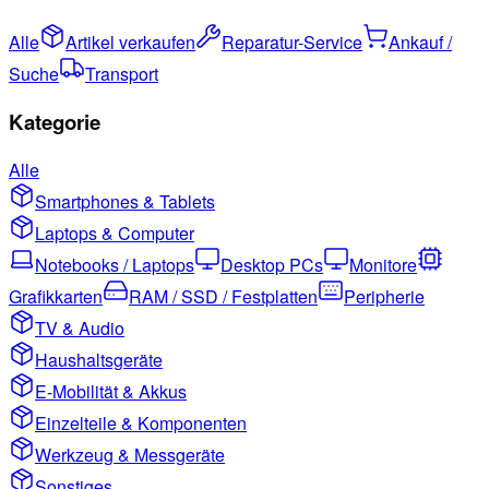
Alle
Artikel verkaufen
Reparatur-Service
Ankauf /
Suche
Transport
Kategorie
Alle
Smartphones & Tablets
Laptops & Computer
Notebooks / Laptops
Desktop PCs
Monitore
Grafikkarten
RAM / SSD / Festplatten
Peripherie
TV & Audio
Haushaltsgeräte
E-Mobilität & Akkus
Einzelteile & Komponenten
Werkzeug & Messgeräte
Sonstiges