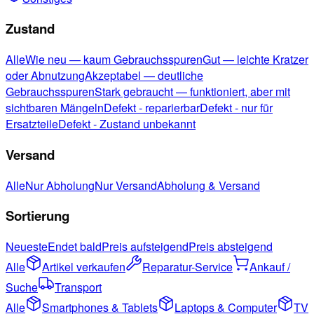
Zustand
Alle
Wie neu — kaum Gebrauchsspuren
Gut — leichte Kratzer
oder Abnutzung
Akzeptabel — deutliche
Gebrauchsspuren
Stark gebraucht — funktioniert, aber mit
sichtbaren Mängeln
Defekt - reparierbar
Defekt - nur für
Ersatzteile
Defekt - Zustand unbekannt
Versand
Alle
Nur Abholung
Nur Versand
Abholung & Versand
Sortierung
Neueste
Endet bald
Preis aufsteigend
Preis absteigend
Alle
Artikel verkaufen
Reparatur-Service
Ankauf /
Suche
Transport
Alle
Smartphones & Tablets
Laptops & Computer
TV