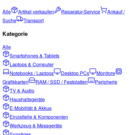
Alle
Artikel verkaufen
Reparatur-Service
Ankauf /
Suche
Transport
Kategorie
Alle
Smartphones & Tablets
Laptops & Computer
Notebooks / Laptops
Desktop PCs
Monitore
Grafikkarten
RAM / SSD / Festplatten
Peripherie
TV & Audio
Haushaltsgeräte
E-Mobilität & Akkus
Einzelteile & Komponenten
Werkzeug & Messgeräte
Sonstiges