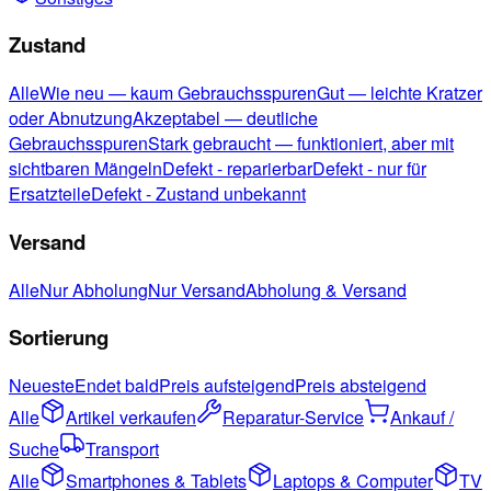
Zustand
Alle
Wie neu — kaum Gebrauchsspuren
Gut — leichte Kratzer
oder Abnutzung
Akzeptabel — deutliche
Gebrauchsspuren
Stark gebraucht — funktioniert, aber mit
sichtbaren Mängeln
Defekt - reparierbar
Defekt - nur für
Ersatzteile
Defekt - Zustand unbekannt
Versand
Alle
Nur Abholung
Nur Versand
Abholung & Versand
Sortierung
Neueste
Endet bald
Preis aufsteigend
Preis absteigend
Alle
Artikel verkaufen
Reparatur-Service
Ankauf /
Suche
Transport
Alle
Smartphones & Tablets
Laptops & Computer
TV