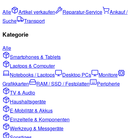
Alle
Artikel verkaufen
Reparatur-Service
Ankauf /
Suche
Transport
Kategorie
Alle
Smartphones & Tablets
Laptops & Computer
Notebooks / Laptops
Desktop PCs
Monitore
Grafikkarten
RAM / SSD / Festplatten
Peripherie
TV & Audio
Haushaltsgeräte
E-Mobilität & Akkus
Einzelteile & Komponenten
Werkzeug & Messgeräte
Sonstiges