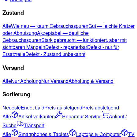
Zustand
Alle
Wie neu — kaum Gebrauchsspuren
Gut — leichte Kratzer
oder Abnutzung
Akzeptabel — deutliche
Gebrauchsspuren
Stark gebraucht — funktioniert, aber mit
sichtbaren Mängeln
Defekt - reparierbar
Defekt - nur für
Ersatzteile
Defekt - Zustand unbekannt
Versand
Alle
Nur Abholung
Nur Versand
Abholung & Versand
Sortierung
Neueste
Endet bald
Preis aufsteigend
Preis absteigend
Alle
Artikel verkaufen
Reparatur-Service
Ankauf /
Suche
Transport
Alle
Smartphones & Tablets
Laptops & Computer
TV