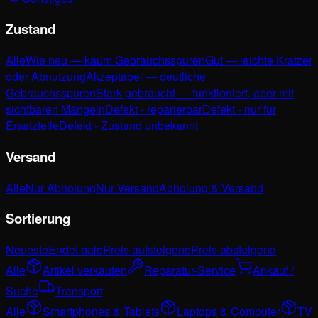
Zustand
Alle
Wie neu — kaum Gebrauchsspuren
Gut — leichte Kratzer
oder Abnutzung
Akzeptabel — deutliche
Gebrauchsspuren
Stark gebraucht — funktioniert, aber mit
sichtbaren Mängeln
Defekt - reparierbar
Defekt - nur für
Ersatzteile
Defekt - Zustand unbekannt
Versand
Alle
Nur Abholung
Nur Versand
Abholung & Versand
Sortierung
Neueste
Endet bald
Preis aufsteigend
Preis absteigend
Alle
Artikel verkaufen
Reparatur-Service
Ankauf /
Suche
Transport
Alle
Smartphones & Tablets
Laptops & Computer
TV