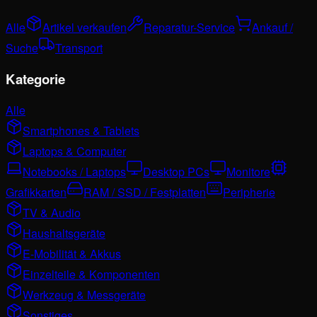
Alle
Artikel verkaufen
Reparatur-Service
Ankauf /
Suche
Transport
Kategorie
Alle
Smartphones & Tablets
Laptops & Computer
Notebooks / Laptops
Desktop PCs
Monitore
Grafikkarten
RAM / SSD / Festplatten
Peripherie
TV & Audio
Haushaltsgeräte
E-Mobilität & Akkus
Einzelteile & Komponenten
Werkzeug & Messgeräte
Sonstiges