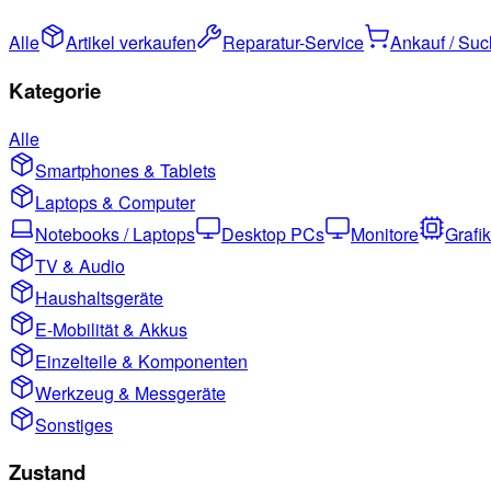
Alle
Artikel verkaufen
Reparatur-Service
Ankauf / Su
Kategorie
Alle
Smartphones & Tablets
Laptops & Computer
Notebooks / Laptops
Desktop PCs
Monitore
Grafi
TV & Audio
Haushaltsgeräte
E-Mobilität & Akkus
Einzelteile & Komponenten
Werkzeug & Messgeräte
Sonstiges
Zustand