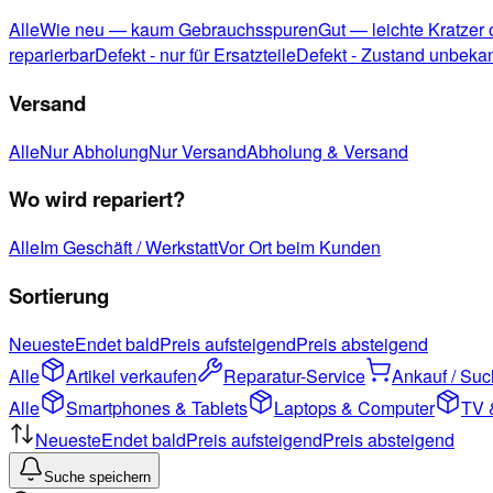
Alle
Wie neu — kaum Gebrauchsspuren
Gut — leichte Kratzer
reparierbar
Defekt - nur für Ersatzteile
Defekt - Zustand unbeka
Versand
Alle
Nur Abholung
Nur Versand
Abholung & Versand
Wo wird repariert?
Alle
Im Geschäft / Werkstatt
Vor Ort beim Kunden
Sortierung
Neueste
Endet bald
Preis aufsteigend
Preis absteigend
Alle
Artikel verkaufen
Reparatur-Service
Ankauf / Su
Alle
Smartphones & Tablets
Laptops & Computer
TV 
Neueste
Endet bald
Preis aufsteigend
Preis absteigend
Suche speichern