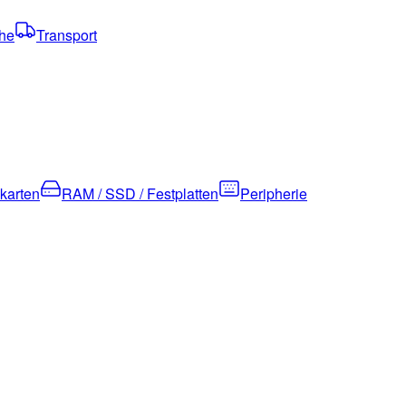
che
Transport
kkarten
RAM / SSD / Festplatten
Peripherie