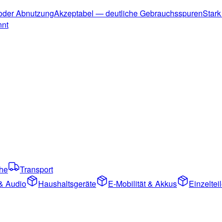
 oder Abnutzung
Akzeptabel — deutliche Gebrauchsspuren
Stark
nnt
che
Transport
& Audio
Haushaltsgeräte
E-Mobilität & Akkus
Einzelte