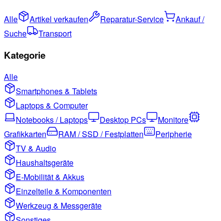
Alle
Artikel verkaufen
Reparatur-Service
Ankauf /
Suche
Transport
Kategorie
Alle
Smartphones & Tablets
Laptops & Computer
Notebooks / Laptops
Desktop PCs
Monitore
Grafikkarten
RAM / SSD / Festplatten
Peripherie
TV & Audio
Haushaltsgeräte
E-Mobilität & Akkus
Einzelteile & Komponenten
Werkzeug & Messgeräte
Sonstiges