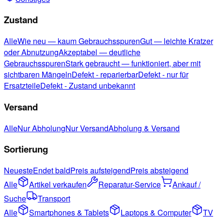
Zustand
Alle
Wie neu — kaum Gebrauchsspuren
Gut — leichte Kratzer
oder Abnutzung
Akzeptabel — deutliche
Gebrauchsspuren
Stark gebraucht — funktioniert, aber mit
sichtbaren Mängeln
Defekt - reparierbar
Defekt - nur für
Ersatzteile
Defekt - Zustand unbekannt
Versand
Alle
Nur Abholung
Nur Versand
Abholung & Versand
Sortierung
Neueste
Endet bald
Preis aufsteigend
Preis absteigend
Alle
Artikel verkaufen
Reparatur-Service
Ankauf /
Suche
Transport
Alle
Smartphones & Tablets
Laptops & Computer
TV