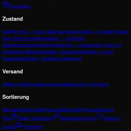
Sonstiges
Zustand
Alle
Wie neu — kaum Gebrauchsspuren
Gut — leichte Kratzer
oder Abnutzung
Akzeptabel — deutliche
Gebrauchsspuren
Stark gebraucht — funktioniert, aber mit
sichtbaren Mängeln
Defekt - reparierbar
Defekt - nur für
Ersatzteile
Defekt - Zustand unbekannt
Versand
Alle
Nur Abholung
Nur Versand
Abholung & Versand
Sortierung
Neueste
Endet bald
Preis aufsteigend
Preis absteigend
Alle
Artikel verkaufen
Reparatur-Service
Ankauf /
Suche
Transport