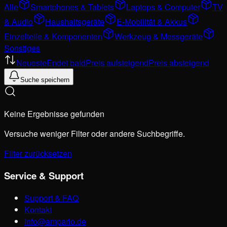
Alle
Smartphones & Tablets
Laptops & Computer
TV
& Audio
Haushaltsgeräte
E-Mobilität & Akkus
Einzelteile & Komponenten
Werkzeug & Messgeräte
Sonstiges
Neueste
Endet bald
Preis aufsteigend
Preis absteigend
Suche speichern
Keine Ergebnisse gefunden
Versuche weniger Filter oder andere Suchbegriffe.
Filter zurücksetzen
Service & Support
Support & FAQ
Kontakt
info@ampario.de