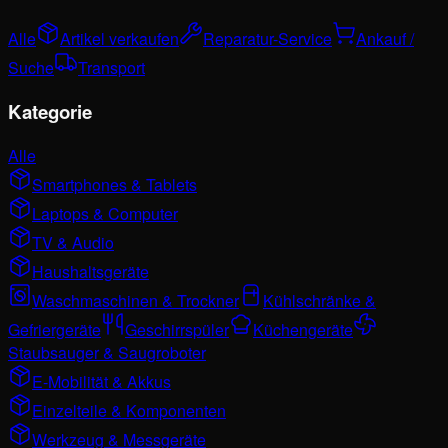
Alle
Artikel verkaufen
Reparatur-Service
Ankauf /
Suche
Transport
Kategorie
Alle
Smartphones & Tablets
Laptops & Computer
TV & Audio
Haushaltsgeräte
Waschmaschinen & Trockner
Kühlschränke &
Gefriergeräte
Geschirrspüler
Küchengeräte
Staubsauger & Saugroboter
E-Mobilität & Akkus
Einzelteile & Komponenten
Werkzeug & Messgeräte