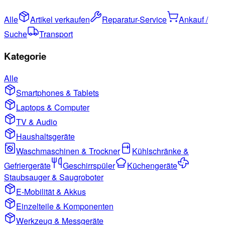
Alle
Artikel verkaufen
Reparatur-Service
Ankauf /
Suche
Transport
Kategorie
Alle
Smartphones & Tablets
Laptops & Computer
TV & Audio
Haushaltsgeräte
Waschmaschinen & Trockner
Kühlschränke &
Gefriergeräte
Geschirrspüler
Küchengeräte
Staubsauger & Saugroboter
E-Mobilität & Akkus
Einzelteile & Komponenten
Werkzeug & Messgeräte