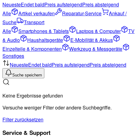
Neueste
Endet bald
Preis aufsteigend
Preis absteigend
Alle
Artikel verkaufen
Reparatur-Service
Ankauf /
Suche
Transport
Alle
Smartphones & Tablets
Laptops & Computer
TV
& Audio
Haushaltsgeräte
E-Mobilität & Akkus
Einzelteile & Komponenten
Werkzeug & Messgeräte
Sonstiges
Neueste
Endet bald
Preis aufsteigend
Preis absteigend
Suche speichern
Keine Ergebnisse gefunden
Versuche weniger Filter oder andere Suchbegriffe.
Filter zurücksetzen
Service & Support