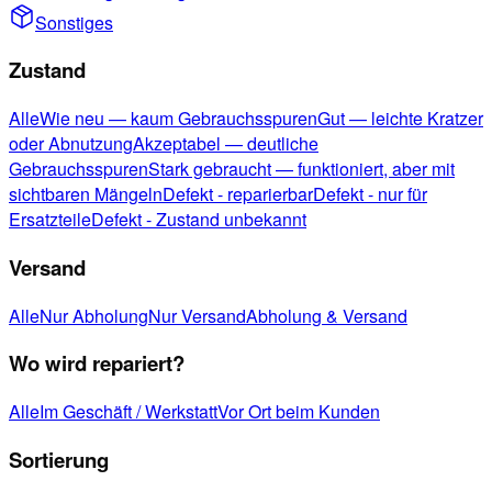
Sonstiges
Zustand
Alle
Wie neu — kaum Gebrauchsspuren
Gut — leichte Kratzer
oder Abnutzung
Akzeptabel — deutliche
Gebrauchsspuren
Stark gebraucht — funktioniert, aber mit
sichtbaren Mängeln
Defekt - reparierbar
Defekt - nur für
Ersatzteile
Defekt - Zustand unbekannt
Versand
Alle
Nur Abholung
Nur Versand
Abholung & Versand
Wo wird repariert?
Alle
Im Geschäft / Werkstatt
Vor Ort beim Kunden
Sortierung