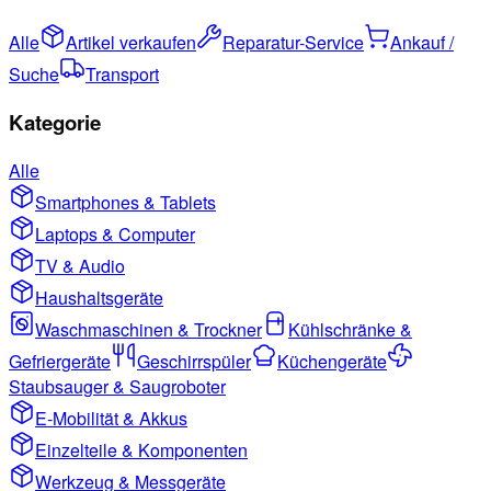
Alle
Artikel verkaufen
Reparatur-Service
Ankauf /
Suche
Transport
Kategorie
Alle
Smartphones & Tablets
Laptops & Computer
TV & Audio
Haushaltsgeräte
Waschmaschinen & Trockner
Kühlschränke &
Gefriergeräte
Geschirrspüler
Küchengeräte
Staubsauger & Saugroboter
E-Mobilität & Akkus
Einzelteile & Komponenten
Werkzeug & Messgeräte