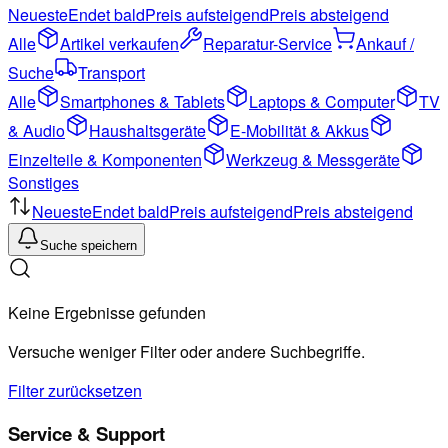
Neueste
Endet bald
Preis aufsteigend
Preis absteigend
Alle
Artikel verkaufen
Reparatur-Service
Ankauf /
Suche
Transport
Alle
Smartphones & Tablets
Laptops & Computer
TV
& Audio
Haushaltsgeräte
E-Mobilität & Akkus
Einzelteile & Komponenten
Werkzeug & Messgeräte
Sonstiges
Neueste
Endet bald
Preis aufsteigend
Preis absteigend
Suche speichern
Keine Ergebnisse gefunden
Versuche weniger Filter oder andere Suchbegriffe.
Filter zurücksetzen
Service & Support