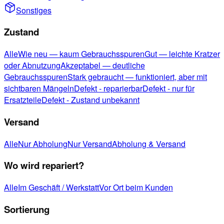
Sonstiges
Zustand
Alle
Wie neu — kaum Gebrauchsspuren
Gut — leichte Kratzer
oder Abnutzung
Akzeptabel — deutliche
Gebrauchsspuren
Stark gebraucht — funktioniert, aber mit
sichtbaren Mängeln
Defekt - reparierbar
Defekt - nur für
Ersatzteile
Defekt - Zustand unbekannt
Versand
Alle
Nur Abholung
Nur Versand
Abholung & Versand
Wo wird repariert?
Alle
Im Geschäft / Werkstatt
Vor Ort beim Kunden
Sortierung