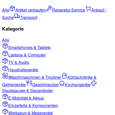
Alle
Artikel verkaufen
Reparatur-Service
Ankauf /
Suche
Transport
Kategorie
Alle
Smartphones & Tablets
Laptops & Computer
TV & Audio
Haushaltsgeräte
Waschmaschinen & Trockner
Kühlschränke &
Gefriergeräte
Geschirrspüler
Küchengeräte
Staubsauger & Saugroboter
E-Mobilität & Akkus
Einzelteile & Komponenten
Werkzeug & Messgeräte