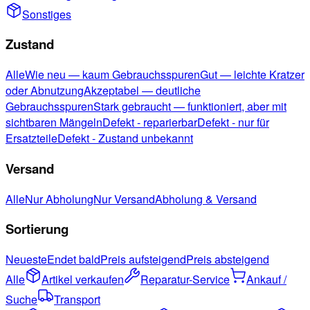
Sonstiges
Zustand
Alle
Wie neu — kaum Gebrauchsspuren
Gut — leichte Kratzer
oder Abnutzung
Akzeptabel — deutliche
Gebrauchsspuren
Stark gebraucht — funktioniert, aber mit
sichtbaren Mängeln
Defekt - reparierbar
Defekt - nur für
Ersatzteile
Defekt - Zustand unbekannt
Versand
Alle
Nur Abholung
Nur Versand
Abholung & Versand
Sortierung
Neueste
Endet bald
Preis aufsteigend
Preis absteigend
Alle
Artikel verkaufen
Reparatur-Service
Ankauf /
Suche
Transport