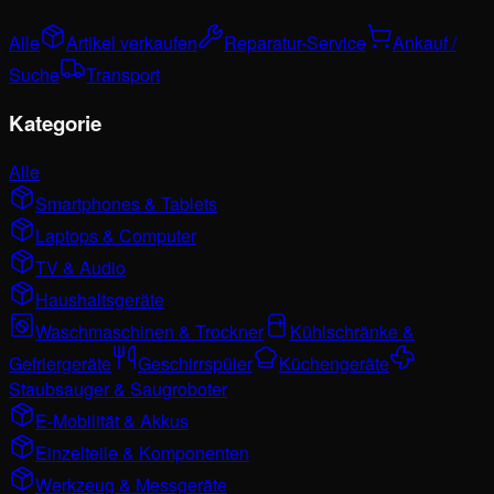
Alle
Artikel verkaufen
Reparatur-Service
Ankauf /
Suche
Transport
Kategorie
Alle
Smartphones & Tablets
Laptops & Computer
TV & Audio
Haushaltsgeräte
Waschmaschinen & Trockner
Kühlschränke &
Gefriergeräte
Geschirrspüler
Küchengeräte
Staubsauger & Saugroboter
E-Mobilität & Akkus
Einzelteile & Komponenten
Werkzeug & Messgeräte