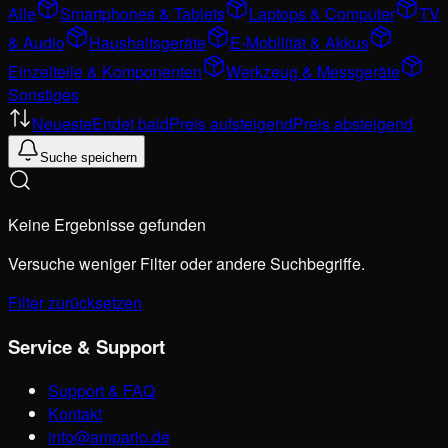
Alle
Smartphones & Tablets
Laptops & Computer
TV
& Audio
Haushaltsgeräte
E-Mobilität & Akkus
Einzelteile & Komponenten
Werkzeug & Messgeräte
Sonstiges
Neueste
Endet bald
Preis aufsteigend
Preis absteigend
Suche speichern
Keine Ergebnisse gefunden
Versuche weniger Filter oder andere Suchbegriffe.
Filter zurücksetzen
Service & Support
Support & FAQ
Kontakt
info@ampario.de