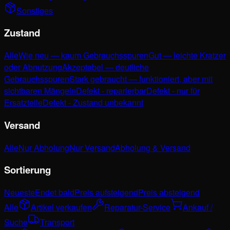
Sonstiges
Zustand
Alle
Wie neu — kaum Gebrauchsspuren
Gut — leichte Kratzer
oder Abnutzung
Akzeptabel — deutliche
Gebrauchsspuren
Stark gebraucht — funktioniert, aber mit
sichtbaren Mängeln
Defekt - reparierbar
Defekt - nur für
Ersatzteile
Defekt - Zustand unbekannt
Versand
Alle
Nur Abholung
Nur Versand
Abholung & Versand
Sortierung
Neueste
Endet bald
Preis aufsteigend
Preis absteigend
Alle
Artikel verkaufen
Reparatur-Service
Ankauf /
Suche
Transport