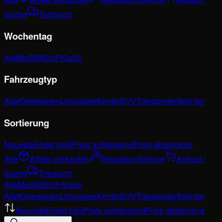
Suche
Transport
Wochentag
Alle
Mo
Di
Mi
Do
Fr
Sa
So
Fahrzeugtyp
Alle
Kleinwagen
Limousine
Kombi
SUV
Transporter
Sprinter
Sortierung
Neueste
Endet bald
Preis aufsteigend
Preis absteigend
Alle
Artikel verkaufen
Reparatur-Service
Ankauf /
Suche
Transport
Alle
Mo
Di
Mi
Do
Fr
Sa
So
Alle
Kleinwagen
Limousine
Kombi
SUV
Transporter
Sprinter
Neueste
Endet bald
Preis aufsteigend
Preis absteigend