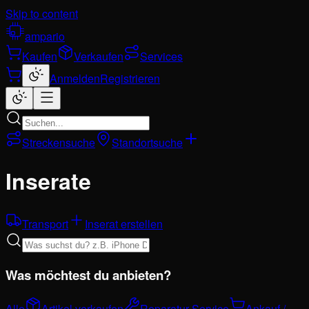
Skip to content
ampario
Kaufen
Verkaufen
Services
Anmelden
Registrieren
Streckensuche
Standortsuche
Inserate
Transport
Inserat erstellen
Was möchtest du anbieten?
Alle
Artikel verkaufen
Reparatur-Service
Ankauf /