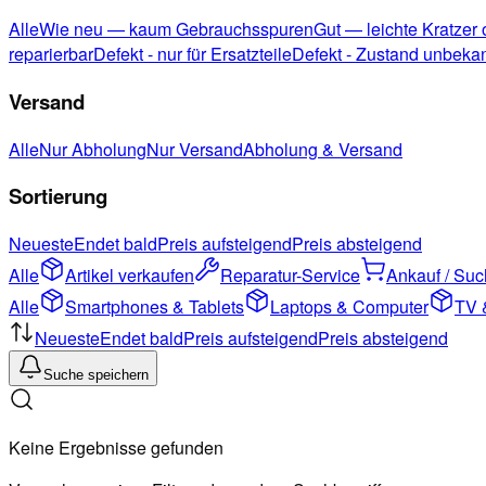
Alle
Wie neu — kaum Gebrauchsspuren
Gut — leichte Kratzer
reparierbar
Defekt - nur für Ersatzteile
Defekt - Zustand unbeka
Versand
Alle
Nur Abholung
Nur Versand
Abholung & Versand
Sortierung
Neueste
Endet bald
Preis aufsteigend
Preis absteigend
Alle
Artikel verkaufen
Reparatur-Service
Ankauf / Su
Alle
Smartphones & Tablets
Laptops & Computer
TV 
Neueste
Endet bald
Preis aufsteigend
Preis absteigend
Suche speichern
Keine Ergebnisse gefunden