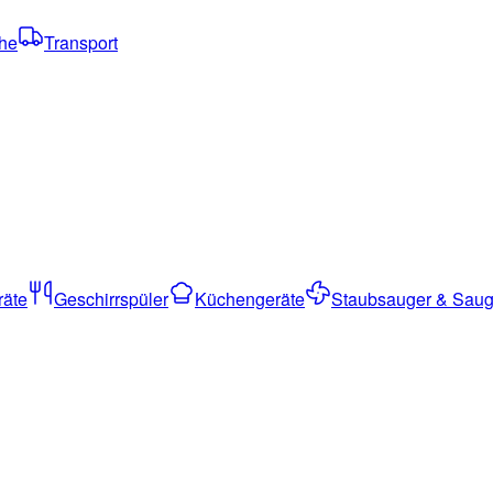
che
Transport
räte
Geschirrspüler
Küchengeräte
Staubsauger & Saug