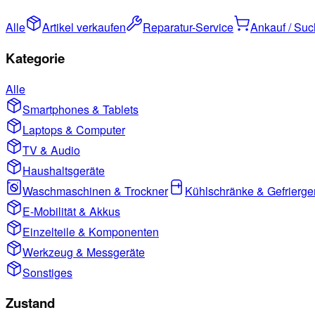
Alle
Artikel verkaufen
Reparatur-Service
Ankauf / Su
Kategorie
Alle
Smartphones & Tablets
Laptops & Computer
TV & Audio
Haushaltsgeräte
Waschmaschinen & Trockner
Kühlschränke & Gefrierge
E-Mobilität & Akkus
Einzelteile & Komponenten
Werkzeug & Messgeräte
Sonstiges
Zustand