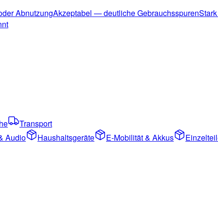
 oder Abnutzung
Akzeptabel — deutliche Gebrauchsspuren
Stark
nnt
che
Transport
& Audio
Haushaltsgeräte
E-Mobilität & Akkus
Einzelte