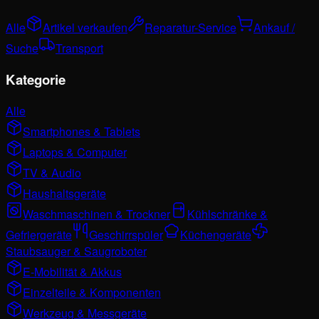
Alle
Artikel verkaufen
Reparatur-Service
Ankauf /
Suche
Transport
Kategorie
Alle
Smartphones & Tablets
Laptops & Computer
TV & Audio
Haushaltsgeräte
Waschmaschinen & Trockner
Kühlschränke &
Gefriergeräte
Geschirrspüler
Küchengeräte
Staubsauger & Saugroboter
E-Mobilität & Akkus
Einzelteile & Komponenten
Werkzeug & Messgeräte