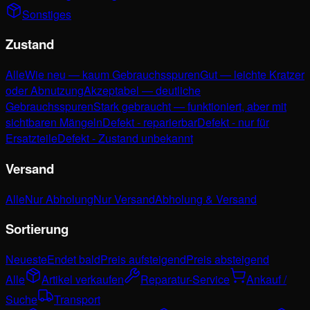
Sonstiges
Zustand
Alle
Wie neu — kaum Gebrauchsspuren
Gut — leichte Kratzer
oder Abnutzung
Akzeptabel — deutliche
Gebrauchsspuren
Stark gebraucht — funktioniert, aber mit
sichtbaren Mängeln
Defekt - reparierbar
Defekt - nur für
Ersatzteile
Defekt - Zustand unbekannt
Versand
Alle
Nur Abholung
Nur Versand
Abholung & Versand
Sortierung
Neueste
Endet bald
Preis aufsteigend
Preis absteigend
Alle
Artikel verkaufen
Reparatur-Service
Ankauf /
Suche
Transport