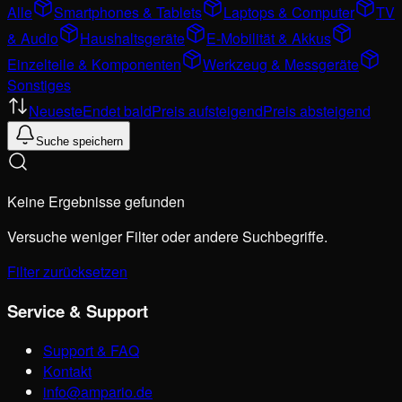
Alle
Smartphones & Tablets
Laptops & Computer
TV
& Audio
Haushaltsgeräte
E-Mobilität & Akkus
Einzelteile & Komponenten
Werkzeug & Messgeräte
Sonstiges
Neueste
Endet bald
Preis aufsteigend
Preis absteigend
Suche speichern
Keine Ergebnisse gefunden
Versuche weniger Filter oder andere Suchbegriffe.
Filter zurücksetzen
Service & Support
Support & FAQ
Kontakt
info@ampario.de