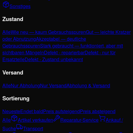
Sonstiges
Zustand
Alle
Wie neu — kaum Gebrauchsspuren
Gut — leichte Kratzer
oder Abnutzung
Akzeptabel — deutliche
Gebrauchsspuren
Stark gebraucht — funktioniert, aber mit
sichtbaren Mängeln
Defekt - reparierbar
Defekt - nur für
Ersatzteile
Defekt - Zustand unbekannt
Versand
Alle
Nur Abholung
Nur Versand
Abholung & Versand
Sortierung
Neueste
Endet bald
Preis aufsteigend
Preis absteigend
Alle
Artikel verkaufen
Reparatur-Service
Ankauf /
Suche
Transport