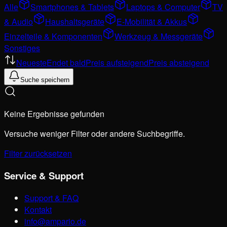
Alle
Smartphones & Tablets
Laptops & Computer
TV
& Audio
Haushaltsgeräte
E-Mobilität & Akkus
Einzelteile & Komponenten
Werkzeug & Messgeräte
Sonstiges
Neueste
Endet bald
Preis aufsteigend
Preis absteigend
Suche speichern
Keine Ergebnisse gefunden
Versuche weniger Filter oder andere Suchbegriffe.
Filter zurücksetzen
Service & Support
Support & FAQ
Kontakt
info@ampario.de