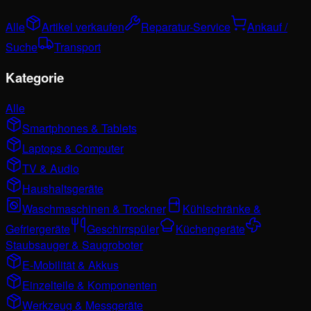
Alle
Artikel verkaufen
Reparatur-Service
Ankauf /
Suche
Transport
Kategorie
Alle
Smartphones & Tablets
Laptops & Computer
TV & Audio
Haushaltsgeräte
Waschmaschinen & Trockner
Kühlschränke &
Gefriergeräte
Geschirrspüler
Küchengeräte
Staubsauger & Saugroboter
E-Mobilität & Akkus
Einzelteile & Komponenten
Werkzeug & Messgeräte