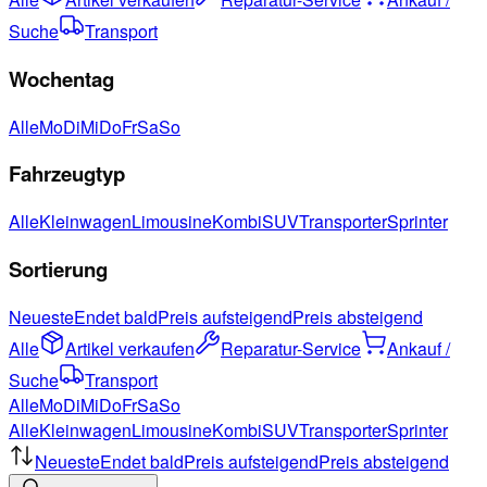
Suche
Transport
Wochentag
Alle
Mo
Di
Mi
Do
Fr
Sa
So
Fahrzeugtyp
Alle
Kleinwagen
Limousine
Kombi
SUV
Transporter
Sprinter
Sortierung
Neueste
Endet bald
Preis aufsteigend
Preis absteigend
Alle
Artikel verkaufen
Reparatur-Service
Ankauf /
Suche
Transport
Alle
Mo
Di
Mi
Do
Fr
Sa
So
Alle
Kleinwagen
Limousine
Kombi
SUV
Transporter
Sprinter
Neueste
Endet bald
Preis aufsteigend
Preis absteigend