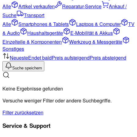
Alle
Artikel verkaufen
Reparatur-Service
Ankauf /
Suche
Transport
Alle
Smartphones & Tablets
Laptops & Computer
TV
& Audio
Haushaltsgeräte
E-Mobilität & Akkus
Einzelteile & Komponenten
Werkzeug & Messgeräte
Sonstiges
Neueste
Endet bald
Preis aufsteigend
Preis absteigend
Suche speichern
Keine Ergebnisse gefunden
Versuche weniger Filter oder andere Suchbegriffe.
Filter zurücksetzen
Service & Support