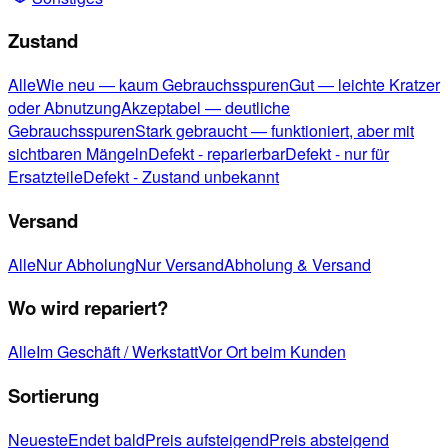
Zustand
Alle
Wie neu — kaum Gebrauchsspuren
Gut — leichte Kratzer
oder Abnutzung
Akzeptabel — deutliche
Gebrauchsspuren
Stark gebraucht — funktioniert, aber mit
sichtbaren Mängeln
Defekt - reparierbar
Defekt - nur für
Ersatzteile
Defekt - Zustand unbekannt
Versand
Alle
Nur Abholung
Nur Versand
Abholung & Versand
Wo wird repariert?
Alle
Im Geschäft / Werkstatt
Vor Ort beim Kunden
Sortierung
Neueste
Endet bald
Preis aufsteigend
Preis absteigend