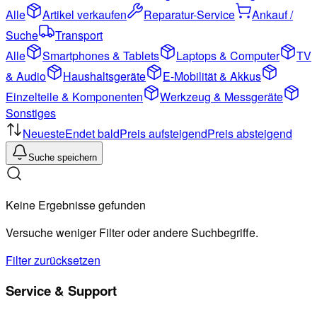
Alle
Artikel verkaufen
Reparatur-Service
Ankauf /
Suche
Transport
Alle
Smartphones & Tablets
Laptops & Computer
TV
& Audio
Haushaltsgeräte
E-Mobilität & Akkus
Einzelteile & Komponenten
Werkzeug & Messgeräte
Sonstiges
Neueste
Endet bald
Preis aufsteigend
Preis absteigend
Suche speichern
Keine Ergebnisse gefunden
Versuche weniger Filter oder andere Suchbegriffe.
Filter zurücksetzen
Service & Support