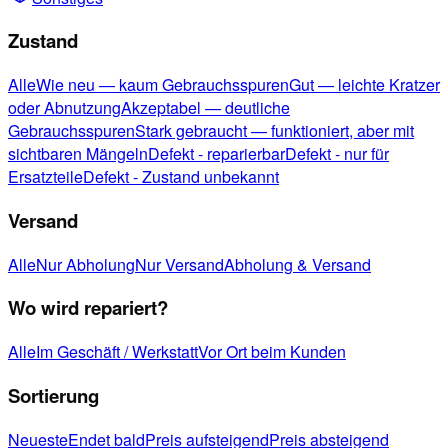
Zustand
Alle
Wie neu — kaum Gebrauchsspuren
Gut — leichte Kratzer
oder Abnutzung
Akzeptabel — deutliche
Gebrauchsspuren
Stark gebraucht — funktioniert, aber mit
sichtbaren Mängeln
Defekt - reparierbar
Defekt - nur für
Ersatzteile
Defekt - Zustand unbekannt
Versand
Alle
Nur Abholung
Nur Versand
Abholung & Versand
Wo wird repariert?
Alle
Im Geschäft / Werkstatt
Vor Ort beim Kunden
Sortierung
Neueste
Endet bald
Preis aufsteigend
Preis absteigend