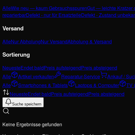
Alle
Wie neu — kaum Gebrauchsspuren
Gut — leichte Kratzer
reparierbar
Defekt - nur für Ersatzteile
Defekt - Zustand unbeka
Versand
Alle
Nur Abholung
Nur Versand
Abholung & Versand
Sortierung
Neueste
Endet bald
Preis aufsteigend
Preis absteigend
Alle
Artikel verkaufen
Reparatur-Service
Ankauf / Su
Alle
Smartphones & Tablets
Laptops & Computer
TV 
Neueste
Endet bald
Preis aufsteigend
Preis absteigend
Suche speichern
Keine Ergebnisse gefunden