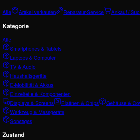
Alle
Artikel verkaufen
Reparatur-Service
Ankauf / Su
Kategorie
Alle
Smartphones & Tablets
Laptops & Computer
TV & Audio
Haushaltsgeräte
E-Mobilität & Akkus
Einzelteile & Komponenten
Displays & Screens
Platinen & Chips
Gehäuse & Co
Werkzeug & Messgeräte
Sonstiges
Zustand