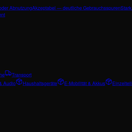
 oder Abnutzung
Akzeptabel — deutliche Gebrauchsspuren
Stark
nnt
che
Transport
& Audio
Haushaltsgeräte
E-Mobilität & Akkus
Einzelte