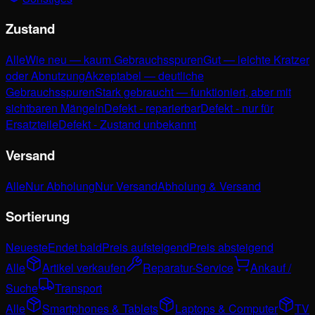
Zustand
Alle
Wie neu — kaum Gebrauchsspuren
Gut — leichte Kratzer
oder Abnutzung
Akzeptabel — deutliche
Gebrauchsspuren
Stark gebraucht — funktioniert, aber mit
sichtbaren Mängeln
Defekt - reparierbar
Defekt - nur für
Ersatzteile
Defekt - Zustand unbekannt
Versand
Alle
Nur Abholung
Nur Versand
Abholung & Versand
Sortierung
Neueste
Endet bald
Preis aufsteigend
Preis absteigend
Alle
Artikel verkaufen
Reparatur-Service
Ankauf /
Suche
Transport
Alle
Smartphones & Tablets
Laptops & Computer
TV