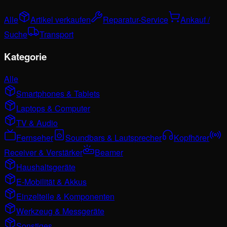
Alle
Artikel verkaufen
Reparatur-Service
Ankauf /
Suche
Transport
Kategorie
Alle
Smartphones & Tablets
Laptops & Computer
TV & Audio
Fernseher
Soundbars & Lautsprecher
Kopfhörer
Receiver & Verstärker
Beamer
Haushaltsgeräte
E-Mobilität & Akkus
Einzelteile & Komponenten
Werkzeug & Messgeräte
Sonstiges