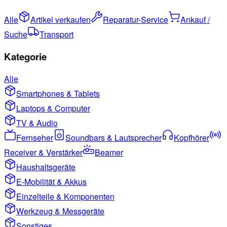
Alle
Artikel verkaufen
Reparatur-Service
Ankauf /
Suche
Transport
Kategorie
Alle
Smartphones & Tablets
Laptops & Computer
TV & Audio
Fernseher
Soundbars & Lautsprecher
Kopfhörer
Receiver & Verstärker
Beamer
Haushaltsgeräte
E-Mobilität & Akkus
Einzelteile & Komponenten
Werkzeug & Messgeräte
Sonstiges