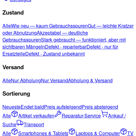
Zustand
Alle
Wie neu — kaum Gebrauchsspuren
Gut — leichte Kratzer
oder Abnutzung
Akzeptabel — deutliche
Gebrauchsspuren
Stark gebraucht — funktioniert, aber mit
sichtbaren Mängeln
Defekt - reparierbar
Defekt - nur für
Ersatzteile
Defekt - Zustand unbekannt
Versand
Alle
Nur Abholung
Nur Versand
Abholung & Versand
Sortierung
Neueste
Endet bald
Preis aufsteigend
Preis absteigend
Alle
Artikel verkaufen
Reparatur-Service
Ankauf /
Suche
Transport
Alle
Smartphones & Tablets
Laptops & Computer
TV