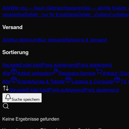
Alle
Wie neu — kaum Gebrauchsspuren
Gut — leichte Kratzer
reparierbar
Defekt - nur für Ersatzteile
Defekt - Zustand unbeka
Versand
Alle
Nur Abholung
Nur Versand
Abholung & Versand
Sortierung
Neueste
Endet bald
Preis aufsteigend
Preis absteigend
Alle
Artikel verkaufen
Reparatur-Service
Ankauf / Su
Alle
Smartphones & Tablets
Laptops & Computer
TV 
Neueste
Endet bald
Preis aufsteigend
Preis absteigend
Suche speichern
Keine Ergebnisse gefunden