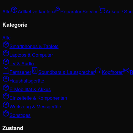
Alle
Artikel verkaufen
Reparatur-Service
Ankauf / Su
Kategorie
Alle
Smartphones & Tablets
Laptops & Computer
TV & Audio
Fernseher
Soundbars & Lautsprecher
Kopfhörer
R
Haushaltsgeräte
E-Mobilität & Akkus
Einzelteile & Komponenten
Werkzeug & Messgeräte
Sonstiges
Zustand