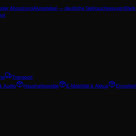
 oder Abnutzung
Akzeptabel — deutliche Gebrauchsspuren
Stark
nnt
che
Transport
& Audio
Haushaltsgeräte
E-Mobilität & Akkus
Einzelte