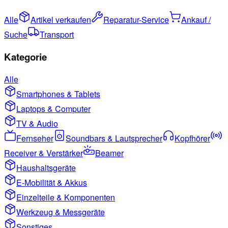
Alle
Artikel verkaufen
Reparatur-Service
Ankauf /
Suche
Transport
Kategorie
Alle
Smartphones & Tablets
Laptops & Computer
TV & Audio
Fernseher
Soundbars & Lautsprecher
Kopfhörer
Receiver & Verstärker
Beamer
Haushaltsgeräte
E-Mobilität & Akkus
Einzelteile & Komponenten
Werkzeug & Messgeräte
Sonstiges