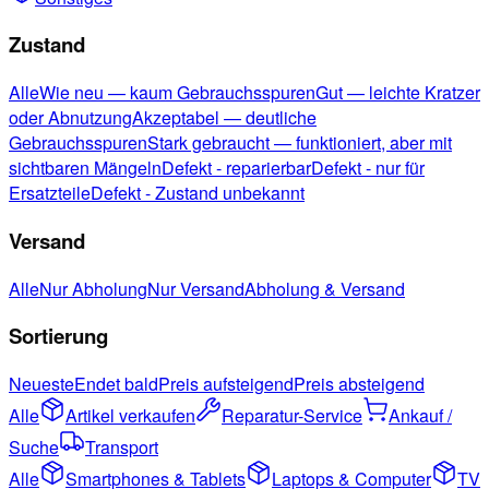
Zustand
Alle
Wie neu — kaum Gebrauchsspuren
Gut — leichte Kratzer
oder Abnutzung
Akzeptabel — deutliche
Gebrauchsspuren
Stark gebraucht — funktioniert, aber mit
sichtbaren Mängeln
Defekt - reparierbar
Defekt - nur für
Ersatzteile
Defekt - Zustand unbekannt
Versand
Alle
Nur Abholung
Nur Versand
Abholung & Versand
Sortierung
Neueste
Endet bald
Preis aufsteigend
Preis absteigend
Alle
Artikel verkaufen
Reparatur-Service
Ankauf /
Suche
Transport
Alle
Smartphones & Tablets
Laptops & Computer
TV